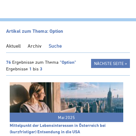
HOME
Artikel zum Thema: Option
KANZLEI
Aktuell
Archiv
Suche
LEISTUNGEN
SERVICE
76
Ergebnisse zum Thema
"Option"
NÄCHSTE SEITE »
Ergebnisse
1
bis
3
NEWS
Klienten-Info
Management-Info
Ärzte-Info
Gastronomie-Info
Mai 2025
Vermieter-Info
Mittelpunkt der Lebensinteressen in Österreich bei
Landwirte-Info
(kurzfristiger) Entsendung in die USA