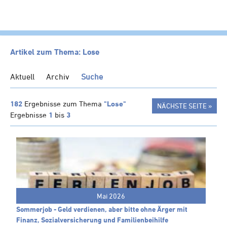
HOME
Artikel zum Thema: Lose
KANZLEI
Aktuell
Archiv
Suche
LEISTUNGEN
SERVICE
182
Ergebnisse zum Thema
"Lose"
NÄCHSTE SEITE »
Ergebnisse
1
bis
3
NEWS
Klienten-Info
Management-Info
Ärzte-Info
Gastronomie-Info
Mai 2026
Vermieter-Info
Sommerjob - Geld verdienen, aber bitte ohne Ärger mit
Landwirte-Info
Finanz, Sozialversicherung und Familienbeihilfe