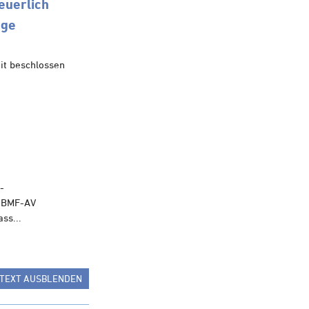
euerlich
age
it beschlossen
-
, BMF-AV
ss...
TEXT AUSBLENDEN