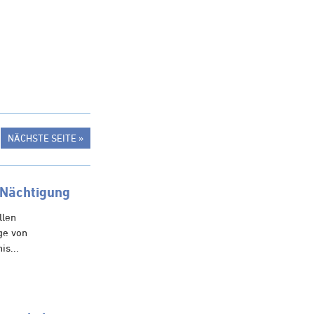
NÄCHSTE SEITE »
 Nächtigung
llen
ge von
is...