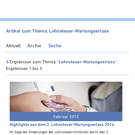
HOME
Artikel zum Thema: Lohnsteuer-Wartungserlass
KANZLEI
Aktuell
Archiv
Suche
LEISTUNGEN
SERVICE
3
Ergebnisse zum Thema
"Lohnsteuer-Wartungserlass"
Ergebnisse
1
bis
3
NEWS
Klienten-Info
Management-Info
Ärzte-Info
Gastronomie-Info
Februar 2015
Vermieter-Info
Highlights aus dem 2. Lohnsteuer-Wartungserlass 2014
Landwirte-Info
Im Zuge der Änderungen der Lohnsteuerrichtlinien durch den 2.