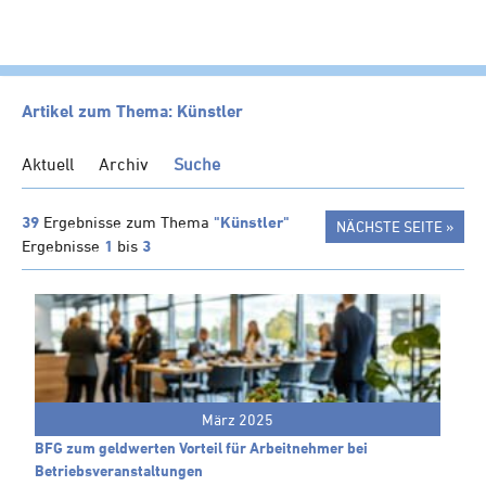
HOME
Artikel zum Thema: Künstler
KANZLEI
Aktuell
Archiv
Suche
LEISTUNGEN
SERVICE
39
Ergebnisse zum Thema
"Künstler"
NÄCHSTE SEITE »
Ergebnisse
1
bis
3
NEWS
Klienten-Info
Management-Info
Ärzte-Info
Gastronomie-Info
März 2025
Vermieter-Info
BFG zum geldwerten Vorteil für Arbeitnehmer bei
Landwirte-Info
Betriebsveranstaltungen