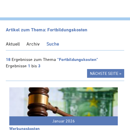
HOME
Artikel zum Thema: Fortbildungskosten
KANZLEI
Aktuell
Archiv
Suche
LEISTUNGEN
SERVICE
18
Ergebnisse zum Thema
"Fortbildungskosten"
Ergebnisse
1
bis
3
NEWS
NÄCHSTE SEITE »
Klienten-Info
Management-Info
Ärzte-Info
Gastronomie-Info
Vermieter-Info
Januar 2026
Landwirte-Info
Werbungskosten