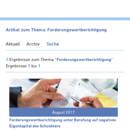
HOME
Artikel zum Thema: Forderungswertberichtigung
KANZLEI
Aktuell
Archiv
Suche
LEISTUNGEN
SERVICE
1
Ergebnisse zum Thema
"Forderungswertberichtigung"
Ergebnisse
1
bis
1
NEWS
Klienten-Info
Management-Info
Ärzte-Info
Gastronomie-Info
August 2017
Vermieter-Info
Forderungswertberichtigung unter Berufung auf negatives
Landwirte-Info
Eigenkapital des Schuldners