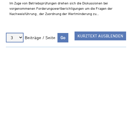
Steuern A-Z
Im Zuge von Betriebsprüfungen drehen sich die Diskussionen bei
vorgenommenen Forderungswertberichtigungen um die Fragen der
Videoarchiv
Nachweisführung , der Zuordnung der Wertminderung zu...
KURZTEXT AUSBLENDEN
Beiträge / Seite