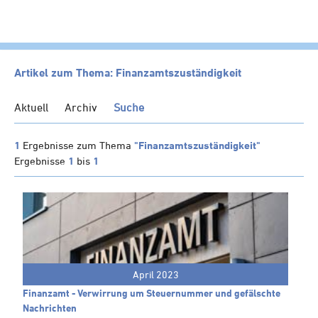
HOME
Artikel zum Thema: Finanzamtszuständigkeit
KANZLEI
Aktuell
Archiv
Suche
LEISTUNGEN
SERVICE
1
Ergebnisse zum Thema
"Finanzamtszuständigkeit"
Ergebnisse
1
bis
1
NEWS
Klienten-Info
Management-Info
Ärzte-Info
Gastronomie-Info
April 2023
Vermieter-Info
Finanzamt - Verwirrung um Steuernummer und gefälschte
Landwirte-Info
Nachrichten