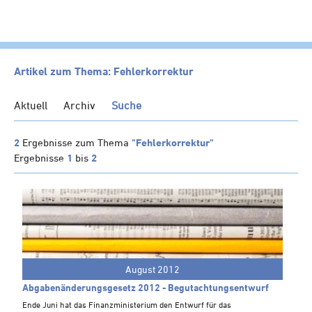
HOME
Artikel zum Thema: Fehlerkorrektur
KANZLEI
Aktuell
Archiv
Suche
LEISTUNGEN
SERVICE
2
Ergebnisse zum Thema
"Fehlerkorrektur"
Ergebnisse
1
bis
2
NEWS
Klienten-Info
Management-Info
Ärzte-Info
Gastronomie-Info
August 2012
Vermieter-Info
Abgabenänderungsgesetz 2012 - Begutachtungsentwurf
Landwirte-Info
Ende Juni hat das Finanzministerium den Entwurf für das