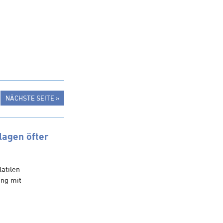
NÄCHSTE SEITE »
lagen öfter
latilen
ung mit