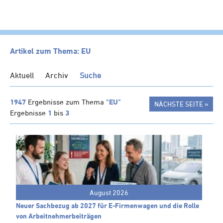
HOME
Artikel zum Thema: EU
KANZLEI
Aktuell
Archiv
Suche
LEISTUNGEN
SERVICE
1947
Ergebnisse zum Thema
"EU"
NÄCHSTE SEITE »
Ergebnisse
1
bis
3
NEWS
Klienten-Info
Management-Info
Ärzte-Info
Gastronomie-Info
August 2026
Vermieter-Info
Neuer Sachbezug ab 2027 für E-Firmenwagen und die Rolle
Landwirte-Info
von Arbeitnehmer​­beiträgen