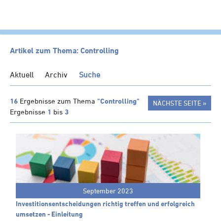
HOME
Artikel zum Thema: Controlling
KANZLEI
Aktuell
Archiv
Suche
LEISTUNGEN
SERVICE
16
Ergebnisse zum Thema
"Controlling"
NÄCHSTE SEITE »
Ergebnisse
1
bis
3
NEWS
Klienten-Info
Management-Info
Ärzte-Info
Gastronomie-Info
September 2023
Vermieter-Info
Investitionsentscheidungen richtig treffen und erfolgreich
Landwirte-Info
umsetzen - Einleitung