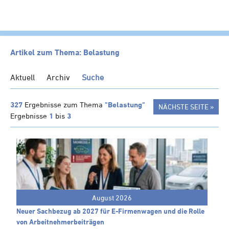
HOME
Artikel zum Thema: Belastung
KANZLEI
Aktuell
Archiv
Suche
LEISTUNGEN
SERVICE
327
Ergebnisse zum Thema
"Belastung"
NÄCHSTE SEITE »
Ergebnisse
1
bis
3
NEWS
Klienten-Info
Management-Info
Ärzte-Info
Gastronomie-Info
August 2026
Vermieter-Info
Neuer Sachbezug ab 2027 für E-Firmenwagen und die Rolle
Landwirte-Info
von Arbeitnehmer​­beiträgen