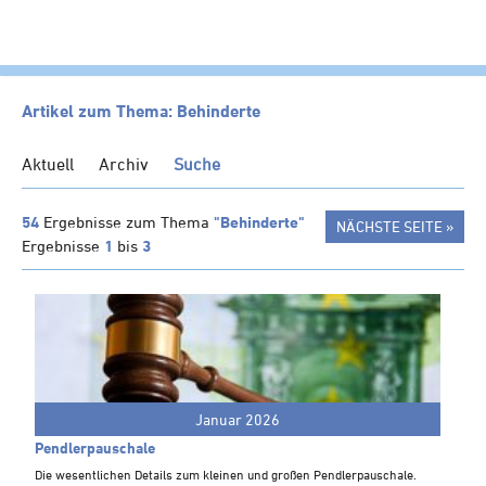
HOME
Artikel zum Thema: Behinderte
KANZLEI
Aktuell
Archiv
Suche
LEISTUNGEN
SERVICE
54
Ergebnisse zum Thema
"Behinderte"
NÄCHSTE SEITE »
Ergebnisse
1
bis
3
NEWS
Klienten-Info
Management-Info
Ärzte-Info
Gastronomie-Info
Januar 2026
Vermieter-Info
Pendlerpauschale
Landwirte-Info
Die wesentlichen Details zum kleinen und großen Pendlerpauschale.