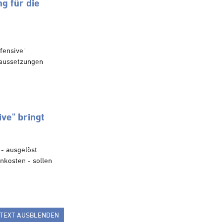
g für die
fensive"
raussetzungen
ve" bringt
- ausgelöst
nkosten - sollen
TEXT AUSBLENDEN