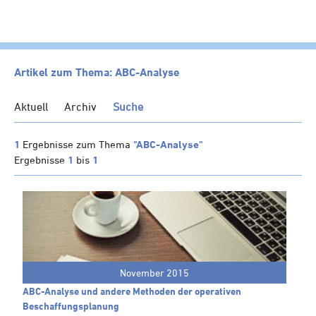
HOME
Artikel zum Thema: ABC-Analyse
KANZLEI
Aktuell
Archiv
Suche
LEISTUNGEN
SERVICE
1
Ergebnisse zum Thema
"ABC-Analyse"
Ergebnisse
1
bis
1
NEWS
Klienten-Info
Management-Info
Ärzte-Info
Gastronomie-Info
November 2015
Vermieter-Info
ABC-Analyse und andere Methoden der operativen
Landwirte-Info
Beschaffungsplanung