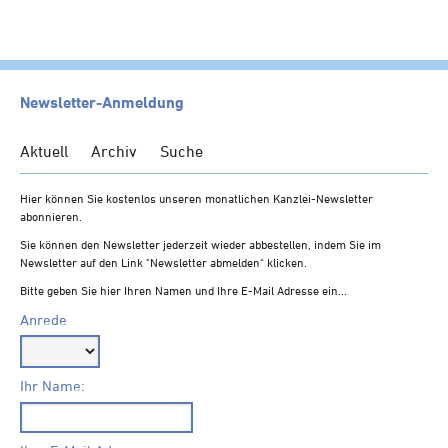
HOME
Newsletter-Anmeldung
KANZLEI
Aktuell
Archiv
Suche
LEISTUNGEN
Hier können Sie kostenlos unseren monatlichen Kanzlei-Newsletter
SERVICE
abonnieren.
Klientenportal
Sie können den Newsletter jederzeit wieder abbestellen, indem Sie im
Newsletter auf den Link "Newsletter abmelden" klicken.
Onlinerechner
Bitte geben Sie hier Ihren Namen und Ihre E-Mail Adresse ein...
Info- und Checklisten
Anrede
Finanzämter
Steuerformulare
Ihr Name:
Links
Kostenlose Erstberatung
Newsletter