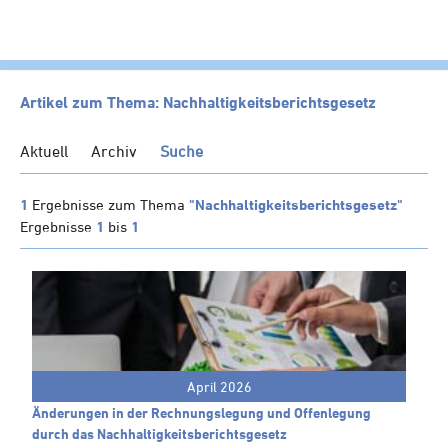
HOME
Artikel zum Thema: Nachhaltigkeitsberichtsgesetz
KANZLEI
Aktuell
Archiv
Suche
LEISTUNGEN
SERVICE
1
Ergebnisse zum Thema
"Nachhaltigkeitsberichtsgesetz"
Ergebnisse
1
bis
1
NEWS
Klienten-Info
Management-Info
Ärzte-Info
Gastronomie-Info
April 2026
Vermieter-Info
Änderungen in der Rechnungslegung und Offenlegung
Landwirte-Info
durch das Nachhaltigkeits­berichts­gesetz