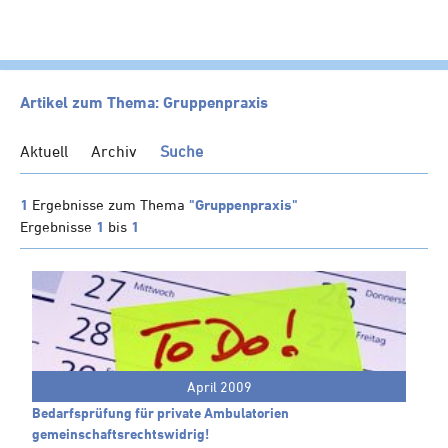
HOME
Artikel zum Thema: Gruppenpraxis
KANZLEI
Aktuell
Archiv
Suche
LEISTUNGEN
SERVICE
1
Ergebnisse zum Thema
"Gruppenpraxis"
Ergebnisse
1
bis
1
NEWS
Klienten-Info
Management-Info
Ärzte-Info
Gastronomie-Info
April 2009
Vermieter-Info
Bedarfsprüfung für private Ambulatorien
Landwirte-Info
gemeinschaftsrechtswidrig!