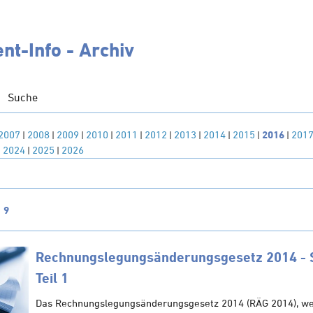
t-Info - Archiv
Suche
2007
|
2008
|
2009
|
2010
|
2011
|
2012
|
2013
|
2014
|
2015
|
2016
|
201
|
2024
|
2025
|
2026
n
9
Rechnungslegungsänderungs­gesetz 2014 - S
Teil 1
Das Rechnungslegungsänderungsgesetz 2014 (RÄG 2014), we