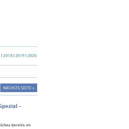
7
|
2018
|
2019
|
2020
NÄCHSTE SEITE »
pezial -
lches bereits im