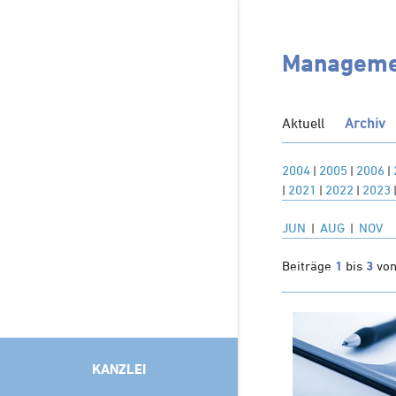
Managemen
Aktuell
Archiv
2004
|
2005
|
2006
|
|
2021
|
2022
|
2023
JUN
|
AUG
|
NOV
Beiträge
1
bis
3
vo
KANZLEI