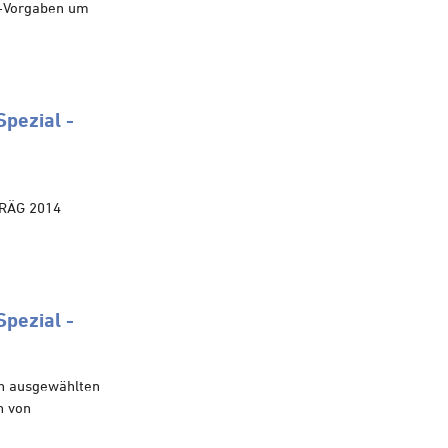
U-Vorgaben um
pezial -
 RÄG 2014
pezial -
n ausgewählten
n von