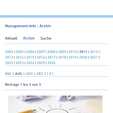
HOME
Management-Info - Archiv
KANZLEI
Aktuell
Archiv
Suche
LEISTUNGEN
SERVICE
2004
|
2005
|
2006
|
2007
|
2008
|
2009
|
2010
|
2011
|
2012
|
2013
|
2014
|
2015
|
2016
|
2017
|
2018
|
2019
|
2020
|
2021
|
NEWS
2022
|
2023
|
2024
|
2025
|
2026
Klienten-Info
MAI
|
AUG
|
NOV
|
DEZ
|
[ X ]
Management-Info
Beiträge
1
bis
3
von
3
Ärzte-Info
Gastronomie-Info
Vermieter-Info
Landwirte-Info