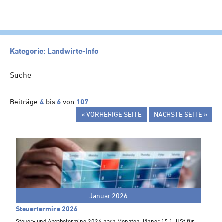
HOME
Kategorie: Landwirte-Info
KANZLEI
Suche
LEISTUNGEN
SERVICE
Beiträge
4
bis
6
von
107
« VORHERIGE SEITE
NÄCHSTE SEITE »
NEWS
Klienten-Info
Management-Info
Ärzte-Info
Gastronomie-Info
Januar 2026
Vermieter-Info
Steuertermine 2026
Landwirte-Info
Steuer- und Abgabetermine 2026 nach Monaten Jänner 15.1. USt für