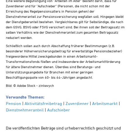
Eine weitere Begünstigung von "Arbeiten im Alter" besteht darin, dass für
Zuverdiener und für "Aufschieber" (Personen, die nicht schon mit der
Erreichung des Regelpensionsalters in Pension gehen) der
Dienstnehmeranteil zur Pensionsversicherung wegfallen soll. Hingegen bleibt
der Dienstgeberanteil bestehen. Vergleichbares gilt für Selbständige, die nach
dem GSVG, BSVG oder FSVG versichert sind. Bei ihnen soll der Beitragssatz im
selben Verhältnis wie der Dienstnehmeranteil zum gesamten Beitragssatz
reduziert werden.
Schließlich sollen auch durch Abschaffung früherer Bestimmungen (z.B.
besonderer Höherversicherungsbeitrag für erwerbstätige Pensionsbezieher)
freigewordene Mittel zweckgebunden in einen Arbeitsmarkt-
Transformationsfonds fließen und insbesondere der Arbeitsmarktförderung
für ältere Dienstnehmer dienen. Überdies sind Beratungs- und
Unterstützungsangebote für Branchen mit einer geringen
Beschäftigungsquote von 60- bis 64-Jährigen angedacht.
Bild: © Adobe Stock - zinkevych
Verwandte Themen:
Pension
|
Aktivitätsfreibetrag
|
Zuverdiener
|
Arbeitsmarkt
|
Dienstnehmeranteil
|
Aufschieber
Die veröffentlichten Beiträge sind urheberrechtlich geschützt und