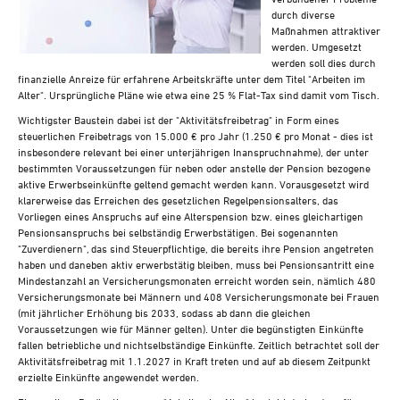
Steuern A-Z
durch diverse
Maßnahmen attraktiver
Videoarchiv
werden. Umgesetzt
werden soll dies durch
finanzielle Anreize für erfahrene Arbeitskräfte unter dem Titel "Arbeiten im
Alter". Ursprüngliche Pläne wie etwa eine 25 % Flat-Tax sind damit vom Tisch.
Wichtigster Baustein dabei ist der "Aktivitätsfreibetrag" in Form eines
steuerlichen Freibetrags von 15.000 € pro Jahr (1.250 € pro Monat - dies ist
insbesondere relevant bei einer unterjährigen Inanspruchnahme), der unter
bestimmten Voraussetzungen für neben oder anstelle der Pension bezogene
aktive Erwerbseinkünfte geltend gemacht werden kann. Vorausgesetzt wird
klarerweise das Erreichen des gesetzlichen Regelpensionsalters, das
Vorliegen eines Anspruchs auf eine Alterspension bzw. eines gleichartigen
Pensionsanspruchs bei selbständig Erwerbstätigen. Bei sogenannten
"Zuverdienern", das sind Steuerpflichtige, die bereits ihre Pension angetreten
haben und daneben aktiv erwerbstätig bleiben, muss bei Pensionsantritt eine
Mindestanzahl an Versicherungsmonaten erreicht worden sein, nämlich 480
Versicherungsmonate bei Männern und 408 Versicherungsmonate bei Frauen
(mit jährlicher Erhöhung bis 2033, sodass ab dann die gleichen
Voraussetzungen wie für Männer gelten). Unter die begünstigten Einkünfte
fallen betriebliche und nichtselbständige Einkünfte. Zeitlich betrachtet soll der
Aktivitätsfreibetrag mit 1.1.2027 in Kraft treten und auf ab diesem Zeitpunkt
erzielte Einkünfte angewendet werden.