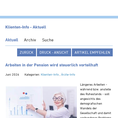
HOME
Klienten-Info - Aktuell
KANZLEI
Aktuell
Archiv
Suche
LEISTUNGEN
ZURÜCK
DRUCK - ANSICHT
ARTIKEL EMPFEHLEN
SERVICE
NEWS
Arbeiten in der Pension wird steuerlich vorteilhaft
Klienten-Info
Juni 2026
Kategorien:
Klienten-Info
,
Ärzte-Info
Management-Info
Längeres Arbeiten -
Ärzte-Info
während bzw. anstelle
des Ruhestands - soll
Gastronomie-Info
angesichts des
demografischen
Vermieter-Info
Wandels der
Landwirte-Info
Gesellschaft und damit
verbundener Probleme