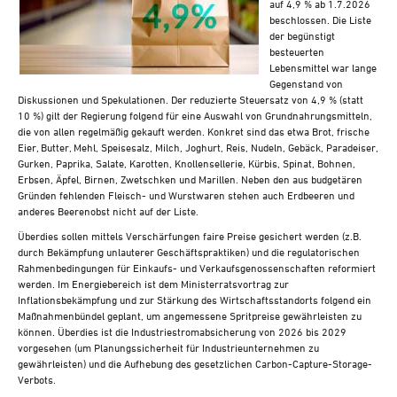
auf 4,9 % ab 1.7.2026
Steuern A-Z
beschlossen. Die Liste
Videoarchiv
der begünstigt
besteuerten
Lebensmittel war lange
Gegenstand von
Diskussionen und Spekulationen. Der reduzierte Steuersatz von 4,9 % (statt
10 %) gilt der Regierung folgend für eine Auswahl von Grundnahrungsmitteln,
die von allen regelmäßig gekauft werden. Konkret sind das etwa Brot, frische
Eier, Butter, Mehl, Speisesalz, Milch, Joghurt, Reis, Nudeln, Gebäck, Paradeiser,
Gurken, Paprika, Salate, Karotten, Knollensellerie, Kürbis, Spinat, Bohnen,
Erbsen, Äpfel, Birnen, Zwetschken und Marillen. Neben den aus budgetären
Gründen fehlenden Fleisch- und Wurstwaren stehen auch Erdbeeren und
anderes Beerenobst nicht auf der Liste.
Überdies sollen mittels Verschärfungen faire Preise gesichert werden (z.B.
durch Bekämpfung unlauterer Geschäftspraktiken) und die regulatorischen
Rahmenbedingungen für Einkaufs- und Verkaufsgenossenschaften reformiert
werden. Im Energiebereich ist dem Ministerratsvortrag zur
Inflationsbekämpfung und zur Stärkung des Wirtschaftsstandorts folgend ein
Maßnahmenbündel geplant, um angemessene Spritpreise gewährleisten zu
können. Überdies ist die Industriestromabsicherung von 2026 bis 2029
vorgesehen (um Planungssicherheit für Industrieunternehmen zu
gewährleisten) und die Aufhebung des gesetzlichen Carbon-Capture-Storage-
Verbots.