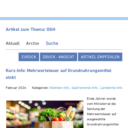
HOME
Artikel zum Thema: OGH
KANZLEI
Aktuell
Archiv
Suche
LEISTUNGEN
ZURÜCK
DRUCK - ANSICHT
ARTIKEL EMPFEHLEN
SERVICE
NEWS
Kurz-Info: Mehrwertsteuer auf Grundnahrungsmittel
sinkt
Klienten-Info
Februar 2026
Kategorien:
Klienten-Info
Management-Info
,
Gastronomie-Info
,
Landwirte-Info
Ärzte-Info
Ende Jänner wurde
vom Ministerrat die
Gastronomie-Info
Senkung der
Vermieter-Info
Mehrwertsteuer auf
ausgewählte
Landwirte-Info
Grundnahrungsmittel