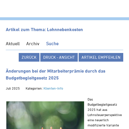
HOME
Artikel zum Thema: Lohnnebenkosten
KANZLEI
Aktuell
Archiv
Suche
LEISTUNGEN
ZURÜCK
DRUCK - ANSICHT
ARTIKEL EMPFEHLEN
SERVICE
NEWS
Änderungen bei der Mitarbeiterprämie durch das
Budgetbegleitgesetz 2025
Klienten-Info
Juli 2025
Kategorien:
Klienten-Info
Management-Info
Ärzte-Info
Das
Budgetbegleitgesetz
Gastronomie-Info
2025 hat aus
Vermieter-Info
Lohnsteuerperspektive
eine neuerlich
Landwirte-Info
modifizierte Variante