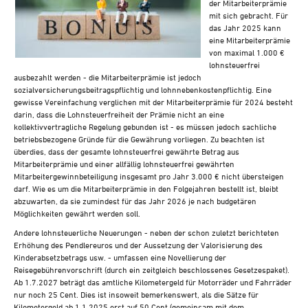
der Mitarbeiterprämie
Steuern A-Z
mit sich gebracht. Für
Videoarchiv
das Jahr 2025 kann
eine Mitarbeiterprämie
von maximal 1.000 €
lohnsteuerfrei
ausbezahlt werden - die Mitarbeiterprämie ist jedoch
sozialversicherungsbeitragspflichtig und lohnnebenkostenpflichtig. Eine
gewisse Vereinfachung verglichen mit der Mitarbeiterprämie für 2024 besteht
darin, dass die Lohnsteuerfreiheit der Prämie nicht an eine
kollektivvertragliche Regelung gebunden ist - es müssen jedoch sachliche
betriebsbezogene Gründe für die Gewährung vorliegen. Zu beachten ist
überdies, dass der gesamte lohnsteuerfrei gewährte Betrag aus
Mitarbeiterprämie und einer allfällig lohnsteuerfrei gewährten
Mitarbeitergewinnbeteiligung insgesamt pro Jahr 3.000 € nicht übersteigen
darf. Wie es um die Mitarbeiterprämie in den Folgejahren bestellt ist, bleibt
abzuwarten, da sie zumindest für das Jahr 2026 je nach budgetären
Möglichkeiten gewährt werden soll.
Andere lohnsteuerliche Neuerungen - neben der schon zuletzt berichteten
Erhöhung des Pendlereuros und der Aussetzung der Valorisierung des
Kinderabsetzbetrags usw. - umfassen eine Novellierung der
Reisegebührenvorschrift (durch ein zeitgleich beschlossenes Gesetzespaket).
Ab 1.7.2027 beträgt das amtliche Kilometergeld für Motorräder und Fahrräder
nur noch 25 Cent. Dies ist insoweit bemerkenswert, als die Sätze für
Kilometergeld ab 1.1.2025 erst auf 50 Cent (gemeinsam mit dem