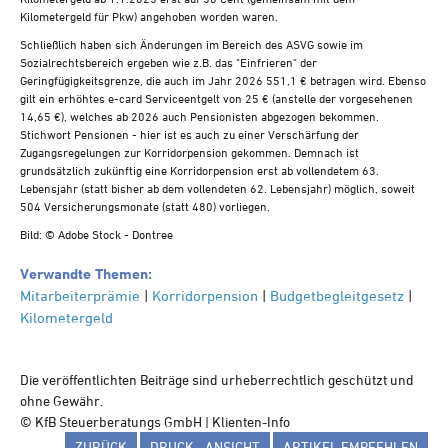
Kilometergeld für Pkw) angehoben worden waren.
Schließlich haben sich Änderungen im Bereich des ASVG sowie im
Sozialrechtsbereich ergeben wie z.B. das "Einfrieren" der
Geringfügigkeitsgrenze, die auch im Jahr 2026 551,1 € betragen wird. Ebenso
gilt ein erhöhtes e-card Serviceentgelt von 25 € (anstelle der vorgesehenen
14,65 €), welches ab 2026 auch Pensionisten abgezogen bekommen.
Stichwort Pensionen - hier ist es auch zu einer Verschärfung der
Zugangsregelungen zur Korridorpension gekommen. Demnach ist
grundsätzlich zukünftig eine Korridorpension erst ab vollendetem 63.
Lebensjahr (statt bisher ab dem vollendeten 62. Lebensjahr) möglich, soweit
504 Versicherungsmonate (statt 480) vorliegen.
Bild: © Adobe Stock - Dontree
Verwandte Themen:
Mitarbeiterprämie
|
Korridorpension
|
Budgetbegleitgesetz
|
Kilometergeld
Die veröffentlichten Beiträge sind urheberrechtlich geschützt und
ohne Gewähr.
© KfB Steuerberatungs GmbH | Klienten-Info
ZURÜCK
DRUCK - ANSICHT
ARTIKEL EMPFEHLEN