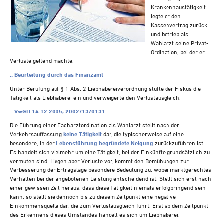
Steuern A-Z
Krankenhaustätigkeit
legte er den
Videoarchiv
Kassenvertrag zurück
und betrieb als
Wahlarzt seine Privat-
Ordination, bei der er
Verluste geltend machte.
::
Beurteilung durch das Finanzamt
Unter Berufung auf § 1 Abs. 2 Liebhabereiverordnung stufte der Fiskus die
Tätigkeit als Liebhaberei ein und verweigerte den Verlustausgleich.
::
VwGH 14.12.2005, 2002/13/0131
Die Führung einer Facharztordination als Wahlarzt stellt nach der
Verkehrsauffassung
keine Tätigkeit
dar, die typischerweise auf eine
besondere, in der
Lebensführung begründete Neigung
zurückzuführen ist.
Es handelt sich vielmehr um eine Tätigkeit, bei der Einkünfte grundsätzlich zu
vermuten sind. Liegen aber Verluste vor, kommt den Bemühungen zur
Verbesserung der Ertragslage besondere Bedeutung zu, wobei marktgerechtes
Verhalten bei der angebotenen Leistung entscheidend ist. Stellt sich erst nach
einer gewissen Zeit heraus, dass diese Tätigkeit niemals erfolgbringend sein
kann, so stellt sie dennoch bis zu diesem Zeitpunkt eine negative
Einkommensquelle dar, die zum Verlustausgleich führt. Erst ab dem Zeitpunkt
des Erkennens dieses Umstandes handelt es sich um Liebhaberei.