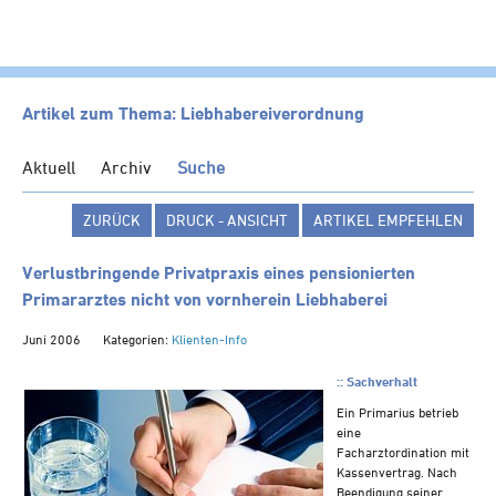
HOME
Artikel zum Thema: Liebhabereiverordnung
KANZLEI
Aktuell
Archiv
Suche
LEISTUNGEN
ZURÜCK
DRUCK - ANSICHT
ARTIKEL EMPFEHLEN
SERVICE
NEWS
Verlustbringende Privatpraxis eines pensionierten
Primararztes nicht von vornherein Liebhaberei
Klienten-Info
Juni 2006
Kategorien:
Klienten-Info
Management-Info
Ärzte-Info
::
Sachverhalt
Gastronomie-Info
Ein Primarius betrieb
eine
Vermieter-Info
Facharztordination mit
Landwirte-Info
Kassenvertrag. Nach
Beendigung seiner