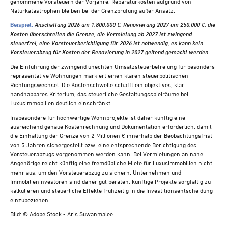
genommene Vorsteuern der Vorjahre. Reparaturkosten aufgrund von
Naturkatastrophen bleiben bei der Grenzprüfung außer Ansatz.
Beispiel:
Anschaffung 2026 um 1.800.000 €, Renovierung 2027 um 250.000 €: die
Kosten überschreiten die Grenze, die Vermietung ab 2027 ist zwingend
steuerfrei, eine Vorsteuerberichtigung für 2026 ist notwendig, es kann kein
Vorsteuerabzug für Kosten der Renovierung in 2027 geltend gemacht werden.
Die Einführung der zwingend unechten Umsatzsteuerbefreiung für besonders
repräsentative Wohnungen markiert einen klaren steuerpolitischen
Richtungswechsel. Die Kostenschwelle schafft ein objektives, klar
handhabbares Kriterium, das steuerliche Gestaltungsspielräume bei
Luxusimmobilien deutlich einschränkt.
Insbesondere für hochwertige Wohnprojekte ist daher künftig eine
ausreichend genaue Kostenrechnung und Dokumentation erforderlich, damit
die Einhaltung der Grenze von 2 Millionen € innerhalb der Beobachtungsfrist
von 5 Jahren sichergestellt bzw. eine entsprechende Berichtigung des
Vorsteuerabzugs vorgenommen werden kann. Bei Vermietungen an nahe
Angehörige reicht künftig eine fremdübliche Miete für Luxusimmobilien nicht
mehr aus, um den Vorsteuerabzug zu sichern. Unternehmen und
Immobilieninvestoren sind daher gut beraten, künftige Projekte sorgfältig zu
kalkulieren und steuerliche Effekte frühzeitig in die Investitionsentscheidung
einzubeziehen.
Bild: © Adobe Stock - Aris Suwanmalee