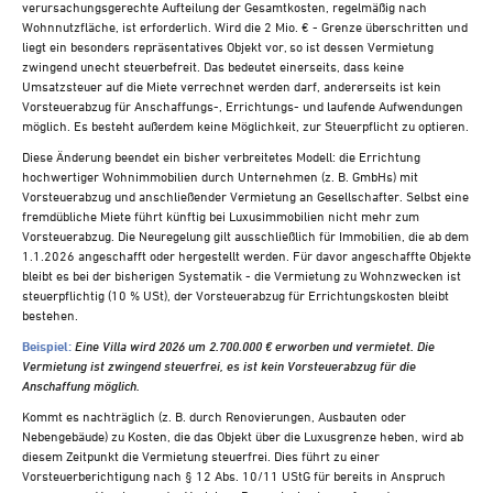
verursachungsgerechte Aufteilung der Gesamtkosten, regelmäßig nach
Wohnnutzfläche, ist erforderlich. Wird die 2 Mio. € - Grenze überschritten und
liegt ein besonders repräsentatives Objekt vor, so ist dessen Vermietung
zwingend unecht steuerbefreit. Das bedeutet einerseits, dass keine
Umsatzsteuer auf die Miete verrechnet werden darf, andererseits ist kein
Vorsteuerabzug für Anschaffungs-, Errichtungs- und laufende Aufwendungen
möglich. Es besteht außerdem keine Möglichkeit, zur Steuerpflicht zu optieren.
Diese Änderung beendet ein bisher verbreitetes Modell: die Errichtung
hochwertiger Wohnimmobilien durch Unternehmen (z. B. GmbHs) mit
Vorsteuerabzug und anschließender Vermietung an Gesellschafter. Selbst eine
fremdübliche Miete führt künftig bei Luxusimmobilien nicht mehr zum
Vorsteuerabzug. Die Neuregelung gilt ausschließlich für Immobilien, die ab dem
1.1.2026 angeschafft oder hergestellt werden. Für davor angeschaffte Objekte
bleibt es bei der bisherigen Systematik - die Vermietung zu Wohnzwecken ist
steuerpflichtig (10 % USt), der Vorsteuerabzug für Errichtungskosten bleibt
bestehen.
Beispiel:
Eine Villa wird 2026 um 2.700.000 € erworben und vermietet. Die
Vermietung ist zwingend steuerfrei, es ist kein Vorsteuerabzug für die
Anschaffung möglich.
Kommt es nachträglich (z. B. durch Renovierungen, Ausbauten oder
Nebengebäude) zu Kosten, die das Objekt über die Luxusgrenze heben, wird ab
diesem Zeitpunkt die Vermietung steuerfrei. Dies führt zu einer
Vorsteuerberichtigung nach § 12 Abs. 10/11 UStG für bereits in Anspruch