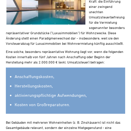
Kraft: die Einführung
Steuern A-Z
einer zwingend
Videoarchiv
unechten
Umsatzsteuerbefreiung
für die Vermietung
sogenannter besonders
repräsentativer Grundstücke ("Luxusimmobilien") für Wohnzwecke. Diese
Änderung stellt einen Paradigmenwechsel dar - insbesondere, weil sie den
Vorsteuerabzug für Luxusimmobilien bei Wohnvermietung künftig ausschließt.
Eine solche, besonders repräsentative Wohnung liegt vor, wenn die folgenden
Kosten innerhalb von fünf Jahren nach Anschaffung oder Beginn der
Herstellung mehr als 2.000.000 € (exkl. Umsatzsteuer) betragen:
Anschaffungskosten,
Herstellungskosten,
aktivierungspflichtige Aufwendungen,
Kosten von Großreparaturen.
Bei Gebäuden mit mehreren Wohneinheiten (z. B. Zinshäusern) ist nicht das
Gesamtgebäude relevant, sondern der einzelne Mietgegenstand - eine