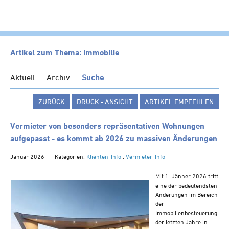
HOME
Artikel zum Thema: Immobilie
KANZLEI
Aktuell
Archiv
Suche
LEISTUNGEN
ZURÜCK
DRUCK - ANSICHT
ARTIKEL EMPFEHLEN
SERVICE
NEWS
Vermieter von besonders repräsentativen Wohnungen
aufgepasst - es kommt ab 2026 zu massiven Änderungen
Klienten-Info
Januar 2026
Kategorien:
Klienten-Info
Management-Info
,
Vermieter-Info
Ärzte-Info
Mit 1. Jänner 2026 tritt
eine der bedeutendsten
Gastronomie-Info
Änderungen im Bereich
Vermieter-Info
der
Immobilienbesteuerung
Landwirte-Info
der letzten Jahre in