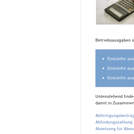
Betriebsausgaben st
Einkünfte aus
Einkünfte aus
Einkünfte au
Untenstehend finde
damit in Zusammen
Abfertigungsbeiträ
Abfindungszahlung a
Absetzung für Abnu