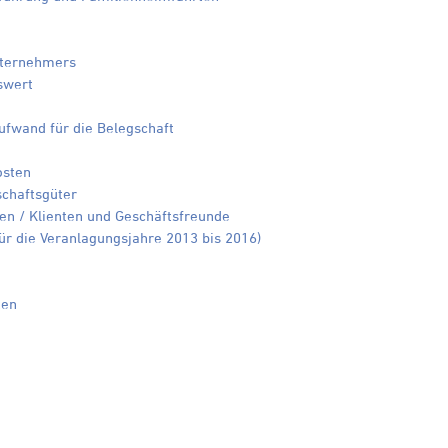
nternehmers
swert
n
aufwand für die Belegschaft
osten
schaftsgüter
n / Klienten und Geschäftsfreunde
ür die Veranlagungsjahre 2013 bis 2016)
ten