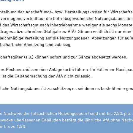
chreibung der Anschaffungs- bzw. Herstellungskosten für Wirtschafts
ermögens verteilt auf die betriebsgewöhnliche Nutzungsdauer. Sie 
 das Wirtschaftsgut nach Inbetriebnahme weniger als sechs Monate g
trages abzuschreiben (Halbjahres-AfA). Steuerrechtlich ist nur eine 
 gleichmäßige Verteilung auf die Nutzungsdauer. Absetzungen für au
tschaftliche Abnutzung sind zulässig.
chaftsgüter (s.u.) können sofort und zur Gänze abgesetzt werden.
-Rechner müssen eine Anlagekartei führen. Im Fall einer Basispau
) ist die Geltendmachung der AfA nicht zulässig.
iche Nutzungsdauer ist zu schätzen, es sei denn es besteht eine ges
 Nachweis der tatsächlichen Nutzungsdauer) sind mit bis 2,5% p.a.
zwecke überlassenen Gebäuden beträgt die jährliche AfA ohne Nach
r bis zu 1,5%.