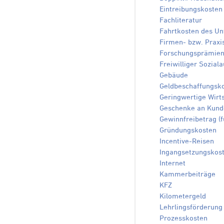
Eintreibungskosten
Fachliteratur
Fahrtkosten des U
Firmen- bzw. Praxi
Forschungsprämie
Freiwilliger Sozial
Gebäude
Geldbeschaffungsk
Geringwertige Wirt
Geschenke an Kunde
Gewinnfreibetrag (f
Gründungskosten
Incentive-Reisen
Ingangsetzungskos
Internet
Kammerbeiträge
KFZ
Kilometergeld
Lehrlingsförderung
Prozesskosten