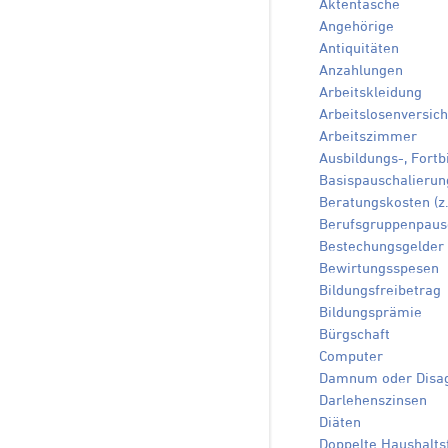
Aktentasche
Angehörige
Antiquitäten
Anzahlungen
Arbeitskleidung
Arbeitslosenversic
Arbeitszimmer
Ausbildungs-, Fort
Basispauschalierun
Beratungskosten (z.
Berufsgruppenpausc
Bestechungsgelder
Bewirtungsspesen
Bildungsfreibetrag
Bildungsprämie
Bürgschaft
Computer
Damnum oder Disa
Darlehenszinsen
Diäten
Doppelte Haushalts