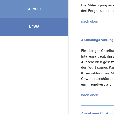
Die Abfertigung an
SERVICE
des Entgelts sind 
nach oben
NEWS
Abfindungszahlung 
Ein lästiger Gesell
Interesse liegt, ih
Ausscheiden gesetz
den Wert seines Kap
(Überzahlung zur Ab
Gewinnausschüttung 
ein Fremdvergleich 
nach oben
Absetzung für Abnu