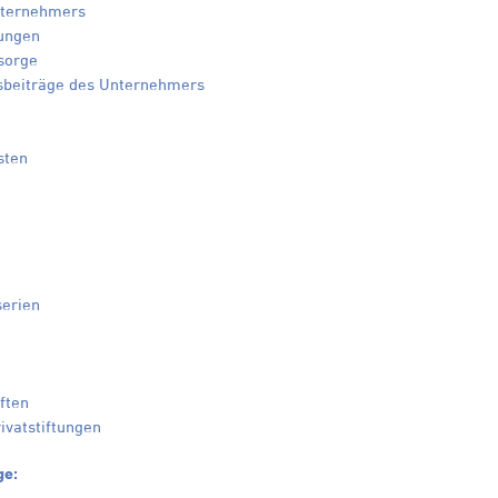
nternehmers
ungen
sorge
sbeiträge des Unternehmers
sten
serien
ften
vatstiftungen
ge: