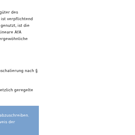
güter des
ist verpflichtend
enutzt, ist die
lineare AfA
ßergewöhnliche
schalierung nach §
etzlich geregelte
 abzuschreiben.
weis der