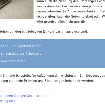
kann auch die Nennung des Empfängers ver
von bestimmten Luxusaufwendungen dürfen 
Finanzbehörden die Angemessenheit von Be
nicht prüfen. Auch die Notwendigkeit oder Wi
wird grundsätzlich nicht geprüft.
ehen bei den betrieblichen Einkunftsarten zu, diese sind:
 Land- und Forstwirtschaft,
 selbstständiger Arbeit und
s Gewerbebetrieb
n Sie eine beispielhafte Aufzählung der wichtigsten Betriebsausgab
hang stehende Prämien und Förderungen behandelt werden:
ge
n einen lästigen Gesellschafter
tzung (AfA)