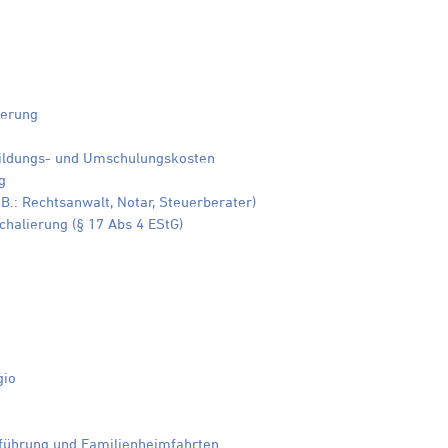
herung
bildungs- und Umschulungskosten
g
B.: Rechtsanwalt, Notar, Steuerberater)
halierung (§ 17 Abs 4 EStG)
gio
führung und Familienheimfahrten