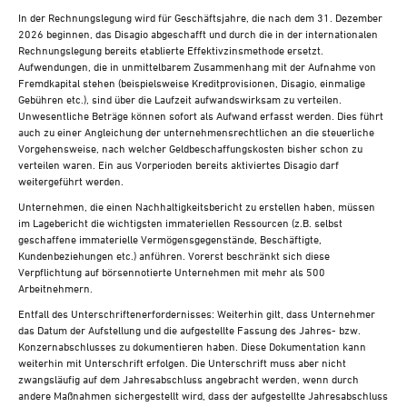
In der Rechnungslegung wird für Geschäftsjahre, die nach dem 31. Dezember
2026 beginnen, das Disagio abgeschafft und durch die in der internationalen
Rechnungslegung bereits etablierte Effektivzinsmethode ersetzt.
Aufwendungen, die in unmittelbarem Zusammenhang mit der Aufnahme von
Fremdkapital stehen (beispielsweise Kreditprovisionen, Disagio, einmalige
Gebühren etc.), sind über die Laufzeit aufwandswirksam zu verteilen.
Unwesentliche Beträge können sofort als Aufwand erfasst werden. Dies führt
auch zu einer Angleichung der unternehmensrechtlichen an die steuerliche
Vorgehensweise, nach welcher Geldbeschaffungskosten bisher schon zu
verteilen waren. Ein aus Vorperioden bereits aktiviertes Disagio darf
weitergeführt werden.
Unternehmen, die einen Nachhaltigkeitsbericht zu erstellen haben, müssen
im Lagebericht die wichtigsten immateriellen Ressourcen (z.B. selbst
geschaffene immaterielle Vermögensgegenstände, Beschäftigte,
Kundenbeziehungen etc.) anführen. Vorerst beschränkt sich diese
Verpflichtung auf börsennotierte Unternehmen mit mehr als 500
Arbeitnehmern.
Entfall des Unterschriftenerfordernisses: Weiterhin gilt, dass Unternehmer
das Datum der Aufstellung und die aufgestellte Fassung des Jahres- bzw.
Konzernabschlusses zu dokumentieren haben. Diese Dokumentation kann
weiterhin mit Unterschrift erfolgen. Die Unterschrift muss aber nicht
zwangsläufig auf dem Jahresabschluss angebracht werden, wenn durch
andere Maßnahmen sichergestellt wird, dass der aufgestellte Jahresabschluss