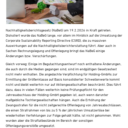
Steuern A-Z
Videoarchiv
Nachhaltigkeitsberichtsgesetz (NaBeG) am 19.2.2026 in Kraft getreten.
Diskutiert wurde das NaBeG lange, vor allem im Hinblick auf die Umsetzung der
Corporate Sustainability Reporting Directive (CSRD), die zu massiven
Auswirkungen auf die Nachhaltigkeitsberichterstattung führt. Aber auch in
Sachen Rechnungslegung und Offenlegung bringt das NaBeG einige
Änderungen bzw. Verschärfungen.
Gleich vorweg: Einige im Begutachtungsentwurf noch enthaltene Änderungen,
die auch durch die Medien gegangen sind, sind im endgültigen Gesetzestext
nicht mehr enthalten. Die angedachte Verpflichtung für Holding-GmbHs zur
Ermittlung der Größenklasse auf Basis konsolidierter Schwellenwerte kommt
nicht und bleibt weiterhin nur auf Aktiengesellschaften beschränkt. Dies führt
dazu, dass in vielen Fällen weiterhin keine Prüfungspflicht für den
Jahresabschluss der Holding-GmbH gegeben ist, auch wenn darunter
maßgebliche Tochtergesellschaften hängen. Auch die Erhöhung der
Zwangsstrafen für die nicht zeitgerechte Offenlegung von Jahresabschlüssen,
die einen Strafrahmen von bis zu 5 % der jährlichen Umsatzerlöse bei
wiederholten Verfehlungen zur Folge gehabt hätte, ist nicht gekommen. Wohl
wurden aber die Straftatbestände im Bereich der sonstigen
Offenlegungsverstöße umgesetzt.