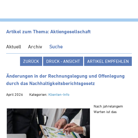
HOME
Artikel zum Thema: Aktiengesellschaft
KANZLEI
Aktuell
Archiv
Suche
LEISTUNGEN
ZURÜCK
DRUCK - ANSICHT
ARTIKEL EMPFEHLEN
SERVICE
NEWS
Änderungen in der Rechnungslegung und Offenlegung
durch das Nachhaltigkeits­berichts­gesetz
Klienten-Info
April 2026
Kategorien:
Klienten-Info
Management-Info
Ärzte-Info
Nach jahrelangem
Warten ist das
Gastronomie-Info
Vermieter-Info
Landwirte-Info