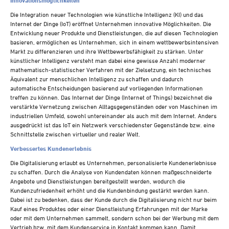
Innovationsmöglichkeiten
Die Integration neuer Technologien wie künstliche Intelligenz (KI) und das
Internet der Dinge (IoT) eröffnet Unternehmen innovative Möglichkeiten. Die
Entwicklung neuer Produkte und Dienstleistungen, die auf diesen Technologien
basieren, ermöglichen es Unternehmen, sich in einem wettbewerbsintensiven
Markt zu differenzieren und ihre Wettbewerbsfähigkeit zu stärken. Unter
künstlicher Intelligenz versteht man dabei eine gewisse Anzahl moderner
mathematisch-statistischer Verfahren mit der Zielsetzung, ein technisches
Äquivalent zur menschlichen Intelligenz zu schaffen und dadurch
automatische Entscheidungen basierend auf vorliegenden Informationen
treffen zu können. Das Internet der Dinge (Internet of Things) bezeichnet die
verstärkte Vernetzung zwischen Alltagsgegenständen oder von Maschinen im
industriellen Umfeld, sowohl untereinander als auch mit dem Internet. Anders
ausgedrückt ist das IoT ein Netzwerk verschiedenster Gegenstände bzw. eine
Schnittstelle zwischen virtueller und realer Welt.
Verbessertes Kundenerlebnis
Die Digitalisierung erlaubt es Unternehmen, personalisierte Kundenerlebnisse
zu schaffen. Durch die Analyse von Kundendaten können maßgeschneiderte
Angebote und Dienstleistungen bereitgestellt werden, wodurch die
Kundenzufriedenheit erhöht und die Kundenbindung gestärkt werden kann.
Dabei ist zu bedenken, dass der Kunde durch die Digitalisierung nicht nur beim
Kauf eines Produktes oder einer Dienstleistung Erfahrungen mit der Marke
oder mit dem Unternehmen sammelt, sondern schon bei der Werbung mit dem
Vertrieb bzw. mit dem Kundenservice in Kontakt kommen kann. Damit