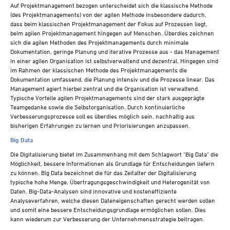
Auf Projektmanagement bezogen unterscheidet sich die klassische Methode
(des Projektmanagements) von der agilen Methode insbesondere dadurch,
dass beim klassischen Projektmanagement der Fokus auf Prozessen liegt,
beim agilen Projektmanagement hingegen auf Menschen. Überdies zeichnen
sich die agilen Methoden des Projektmanagements durch minimale
Dokumentation, geringe Planung und iterative Prozesse aus - das Management
in einer agilen Organisation ist selbstverwaltend und dezentral. Hingegen sind
im Rahmen der klassischen Methode des Projektmanagements die
Dokumentation umfassend, die Planung intensiv und die Prozesse linear. Das
Management agiert hierbei zentral und die Organisation ist verwaltend.
Typische Vorteile agilen Projektmanagements sind der stark ausgeprägte
Teamgedanke sowie die Selbstorganisation. Durch kontinuierliche
Verbesserungsprozesse soll es überdies möglich sein, nachhaltig aus
bisherigen Erfahrungen zu lernen und Priorisierungen anzupassen.
Big Data
Die Digitalisierung bietet im Zusammenhang mit dem Schlagwort "Big Data" die
Möglichkeit, bessere Informationen als Grundlage für Entscheidungen liefern
zu können. Big Data bezeichnet die für das Zeitalter der Digitalisierung
typische hohe Menge, Übertragungsgeschwindigkeit und Heterogenität von
Daten. Big-Data-Analysen sind innovative und kosteneffiziente
Analyseverfahren, welche diesen Dateneigenschaften gerecht werden sollen
und somit eine bessere Entscheidungsgrundlage ermöglichen sollen. Dies
kann wiederum zur Verbesserung der Unternehmensstrategie beitragen.