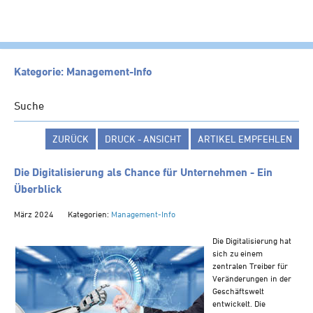
HOME
Kategorie: Management-Info
KANZLEI
Suche
LEISTUNGEN
ZURÜCK
DRUCK - ANSICHT
ARTIKEL EMPFEHLEN
SERVICE
NEWS
Die Digitalisierung als Chance für Unternehmen - Ein
Überblick
Klienten-Info
März 2024
Kategorien:
Management-Info
Management-Info
Ärzte-Info
Die Digitalisierung hat
sich zu einem
Gastronomie-Info
zentralen Treiber für
Vermieter-Info
Veränderungen in der
Geschäftswelt
Landwirte-Info
entwickelt. Die