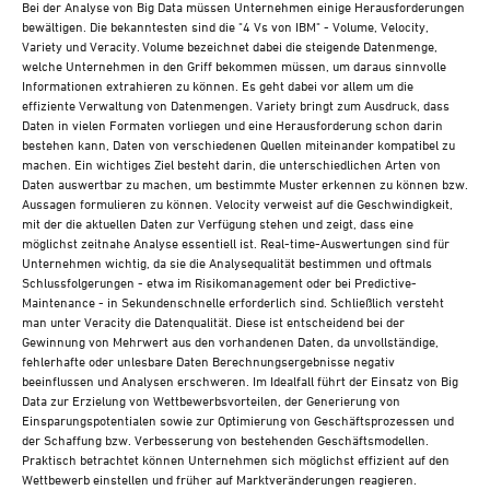
Bei der Analyse von Big Data müssen Unternehmen einige Herausforderungen
bewältigen. Die bekanntesten sind die "4 Vs von IBM" - Volume, Velocity,
Variety und Veracity. Volume bezeichnet dabei die steigende Datenmenge,
welche Unternehmen in den Griff bekommen müssen, um daraus sinnvolle
Informationen extrahieren zu können. Es geht dabei vor allem um die
effiziente Verwaltung von Datenmengen. Variety bringt zum Ausdruck, dass
Daten in vielen Formaten vorliegen und eine Herausforderung schon darin
bestehen kann, Daten von verschiedenen Quellen miteinander kompatibel zu
machen. Ein wichtiges Ziel besteht darin, die unterschiedlichen Arten von
Daten auswertbar zu machen, um bestimmte Muster erkennen zu können bzw.
Aussagen formulieren zu können. Velocity verweist auf die Geschwindigkeit,
mit der die aktuellen Daten zur Verfügung stehen und zeigt, dass eine
möglichst zeitnahe Analyse essentiell ist. Real-time-Auswertungen sind für
Unternehmen wichtig, da sie die Analysequalität bestimmen und oftmals
Schlussfolgerungen - etwa im Risikomanagement oder bei Predictive-
Maintenance - in Sekundenschnelle erforderlich sind. Schließlich versteht
man unter Veracity die Datenqualität. Diese ist entscheidend bei der
Gewinnung von Mehrwert aus den vorhandenen Daten, da unvollständige,
fehlerhafte oder unlesbare Daten Berechnungsergebnisse negativ
beeinflussen und Analysen erschweren. Im Idealfall führt der Einsatz von Big
Data zur Erzielung von Wettbewerbsvorteilen, der Generierung von
Einsparungspotentialen sowie zur Optimierung von Geschäftsprozessen und
der Schaffung bzw. Verbesserung von bestehenden Geschäftsmodellen.
Praktisch betrachtet können Unternehmen sich möglichst effizient auf den
Wettbewerb einstellen und früher auf Marktveränderungen reagieren.