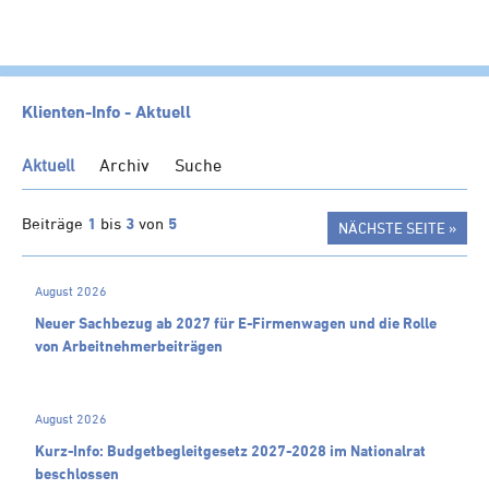
HOME
Klienten-Info - Aktuell
KANZLEI
Aktuell
Archiv
Suche
LEISTUNGEN
SERVICE
Beiträge
1
bis
3
von
5
NÄCHSTE SEITE »
NEWS
August 2026
Klienten-Info
Neuer Sachbezug ab 2027 für E-Firmenwagen und die Rolle
Management-Info
von Arbeitnehmer​­beiträgen
Ärzte-Info
Gastronomie-Info
August 2026
Vermieter-Info
Kurz-Info: Budgetbegleitgesetz 2027-2028 im Nationalrat
Landwirte-Info
beschlossen