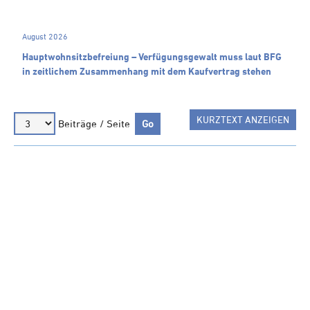
Steuern A-Z
Videoarchiv
August 2026
Hauptwohnsitz​­befreiung – Verfügungsgewalt muss laut BFG
in zeitlichem Zusammenhang mit dem Kaufvertrag stehen
KURZTEXT ANZEIGEN
Beiträge / Seite