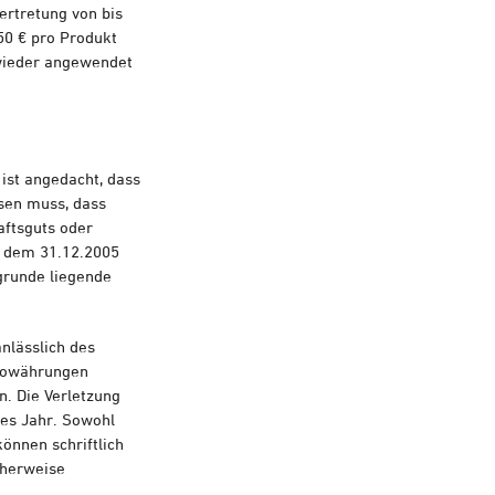
ertretung von bis
50 € pro Produkt
 wieder angewendet
st angedacht, dass
isen muss, dass
aftsguts oder
ch dem 31.12.2005
grunde liegende
anlässlich des
ptowährungen
n. Die Verletzung
ses Jahr. Sowohl
önnen schriftlich
cherweise