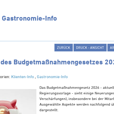
: Gastronomie-Info
ZURÜCK
DRUCK - ANSICHT
A
s des Budgetmaßnahmen​­gesetzes 20
orien:
Klienten-Info
,
Gastronomie-Info
Das Budgetmaßnahmengesetz 2026 - aktuell
Regierungsvorlage - sieht einige Neuerunge
Verschärfungen), insbesondere bei der Mitar
Ausgewählte Aspekte werden nachfolgend ü
dargestellt.