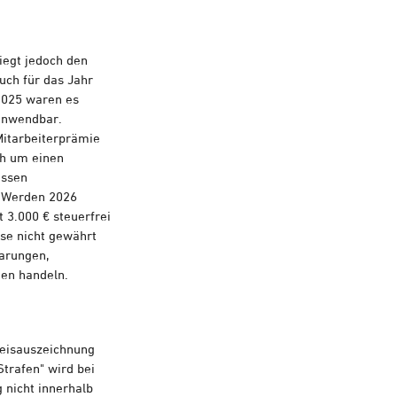
liegt jedoch den
uch für das Jahr
 2025 waren es
 anwendbar.
 Mitarbeiterprämie
ich um einen
issen
. Werden 2026
 3.000 € steuerfrei
ise nicht gewährt
barungen,
en handeln.
reisauszeichnung
trafen" wird bei
 nicht innerhalb