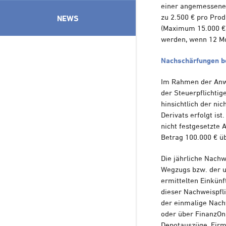
einer angemessenen
zu 2.500 € pro Prod
NEWS
(Maximum 15.000 €)
werden, wenn 12 Mo
Nachschärfungen b
Im Rahmen der Anwe
der Steuerpflichtig
hinsichtlich der ni
Derivats erfolgt is
nicht festgesetzte 
Betrag 100.000 € üb
Die jährliche Nachw
Wegzugs bzw. der u
ermittelten Einkünf
dieser Nachweispfli
der einmalige Nach
oder über FinanzOn
Depotauszüge, Firm