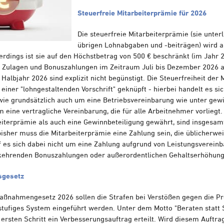
Steuerfreie Mitarbeiterprämie für 2026
Die steuerfreie Mitarbeiterprämie (sie unter
übrigen Lohnabgaben und -beiträgen) wird a
lerdings ist sie auf den Höchstbetrag von 500 € beschränkt (im Jahr
ür Zulagen und Bonuszahlungen im Zeitraum Juli bis Dezember 2026
Halbjahr 2026 sind explizit nicht begünstigt. Die Steuerfreiheit der
n einer "lohngestaltenden Vorschrift" geknüpft - hierbei handelt es s
owie grundsätzlich auch um eine Betriebsvereinbarung wie unter gew
eine vertragliche Vereinbarung, die für alle Arbeitnehmer vorliegt
iterprämie als auch eine Gewinnbeteiligung gewährt, sind insgesamt
isher muss die Mitarbeiterprämie eine Zahlung sein, die üblicherwe
f es sich dabei nicht um eine Zahlung aufgrund von Leistungsverein
kehrenden Bonuszahlungen oder außerordentlichen Gehaltserhöhung
sgesetz
ßnahmengesetz 2026 sollen die Strafen bei Verstößen gegen die P
stufiges System eingeführt werden. Unter dem Motto "Beraten statt S
ersten Schritt ein Verbesserungsauftrag erteilt. Wird diesem Auftrag