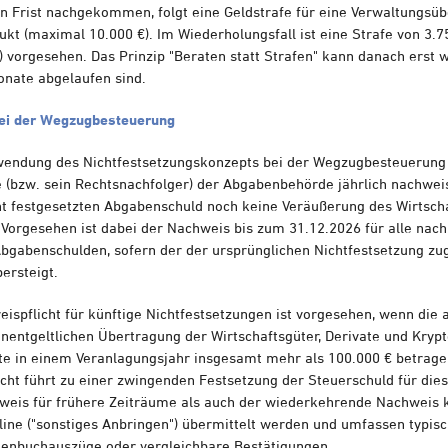
 Frist nachgekommen, folgt eine Geldstrafe für eine Verwaltungsüb
ukt (maximal 10.000 €). Im Wiederholungsfall ist eine Strafe von 3.7
 vorgesehen. Das Prinzip "Beraten statt Strafen" kann danach erst
nate abgelaufen sind.
ei der Wegzugbesteuerung
ndung des Nichtfestsetzungskonzepts bei der Wegzugbesteuerung i
e (bzw. sein Rechtsnachfolger) der Abgabenbehörde jährlich nachwe
cht festgesetzten Abgabenschuld noch keine Veräußerung des Wirtsch
t. Vorgesehen ist dabei der Nachweis bis zum 31.12.2026 für alle na
Abgabenschulden, sofern der der ursprünglichen Nichtfestsetzung zu
ersteigt.
eispflicht für künftige Nichtfestsetzungen ist vorgesehen, wenn die 
nentgeltlichen Übertragung der Wirtschaftsgüter, Derivate und Kry
te in einem Veranlagungsjahr insgesamt mehr als 100.000 € betrage
cht führt zu einer zwingenden Festsetzung der Steuerschuld für die
weis für frühere Zeiträume als auch der wiederkehrende Nachweis k
line ("sonstiges Anbringen") übermittelt werden und umfassen typis
enbuchauszüge oder vergleichbare Bestätigungen.