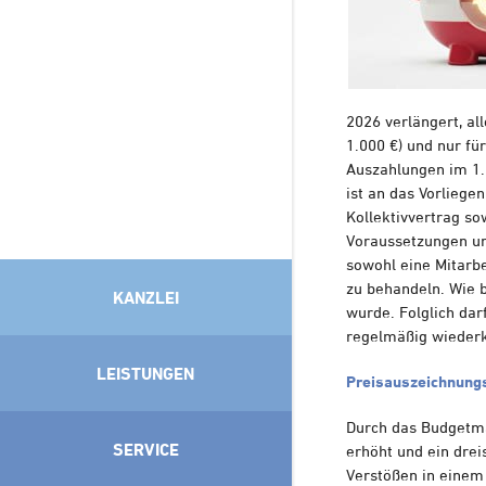
2026 verlängert, al
1.000 €) und nur f
Auszahlungen im 1. 
ist an das Vorliege
Kollektivvertrag s
Voraussetzungen um 
sowohl eine Mitarbe
zu behandeln. Wie b
KANZLEI
wurde. Folglich dar
regelmäßig wieder
LEISTUNGEN
Preisauszeichnung
Durch das Budgetma
SERVICE
erhöht und ein drei
Verstößen in einem 