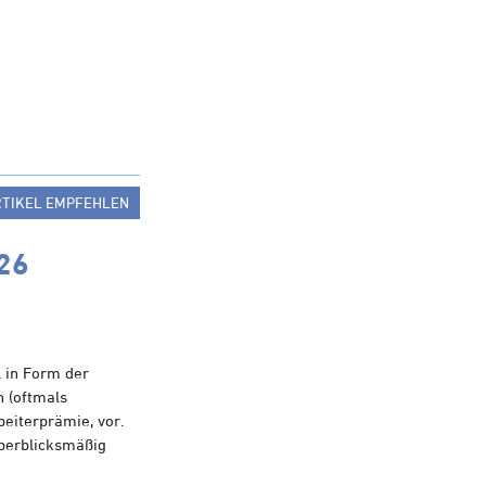
RTIKEL EMPFEHLEN
26
 in Form der
n (oftmals
beiterprämie, vor.
berblicksmäßig