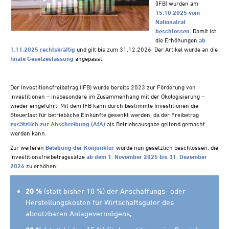
(IFB) wurden am
Steuern A-Z
15.10.2025 vom
Videoarchiv
Nationalrat
beschlossen
. Damit ist
die Erhöhungen
ab
1.11.2025 rechtskräftig
und gilt bis zum
31.12.2026. Der Artikel wurde an die
finale Gesetzesfassung
angepasst.
Der Investitionsfreibetrag (IFB) wurde bereits 2023 zur Förderung von
Investitionen – insbesondere im Zusammenhang mit der Ökologisierung –
wieder eingeführt. Mit dem IFB kann durch bestimmte Investitionen die
Steuerlast für betriebliche Einkünfte gesenkt werden, da der Freibetrag
zusätzlich zur Abschreibung (AfA)
als Betriebsausgabe geltend gemacht
werden kann.
Zur weiteren
Belebung der Konjunktur
wurde nun gesetzlich beschlossen, die
Investitionsfreibetragssätze
ab dem 1. November 2025 bis 31. Dezember
2026
zu erhöhen:
20 %
(statt bisher 10 %) der Anschaffungs- oder
Herstellungskosten für Wirtschaftsgüter des
abnutzbaren Anlagevermögens,