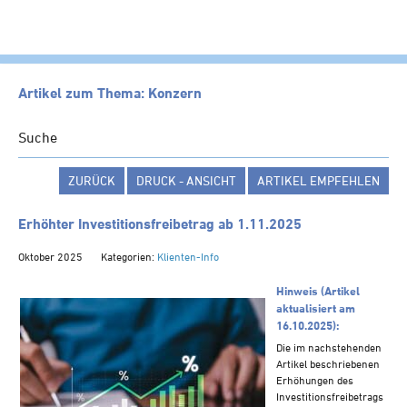
HOME
Artikel zum Thema: Konzern
KANZLEI
Suche
LEISTUNGEN
ZURÜCK
DRUCK - ANSICHT
ARTIKEL EMPFEHLEN
SERVICE
NEWS
Erhöhter Investitionsfreibetrag ab 1.11.2025
Klienten-Info
Oktober 2025
Kategorien:
Klienten-Info
Management-Info
Hinweis (Artikel
Ärzte-Info
aktualisiert am
16.10.2025):
Gastronomie-Info
Die im nachstehenden
Vermieter-Info
Artikel beschriebenen
Erhöhungen des
Landwirte-Info
Investitionsfreibetrags