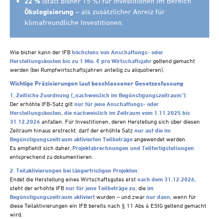
22 %
(statt bisher 15 %) für Investitionen im Bereich
Ökologisierung
– als zusätzlicher Anreiz für
klimafreundliche Investitionen.
Wie bisher kann der IFB
höchstens von Anschaffungs- oder
Herstellungskosten bis zu 1 Mio. € pro Wirtschaftsjahr
geltend gemacht
werden (bei Rumpfwirtschaftsjahren anteilig zu aliquotieren).
Wichtige Präzisierungen laut beschlossener Gesetzesfassung
1. Zeitliche Zuordnung („nachweislich im Begünstigungszeitraum“):
Der erhöhte IFB-Satz gilt
nur für jene Anschaffungs- oder
Herstellungskosten, die nachweislich im Zeitraum vom 1.11.2025 bis
31.12.2026
anfallen. Für Investitionen, deren Herstellung sich über diesen
Zeitraum hinaus erstreckt, darf der erhöhte Satz
nur auf die im
Begünstigungszeitraum aktivierten Teilbeträge
angewendet werden.
Es empfiehlt sich daher,
Projektabrechnungen und Teilfertigstellungen
entsprechend zu dokumentieren.
2. Teilaktivierungen bei längerfristigen Projekten:
Endet die Herstellung eines Wirtschaftsgutes erst
nach dem 31.12.2026
,
steht der erhöhte IFB
nur für jene Teilbeträge zu
, die
im
Begünstigungszeitraum aktiviert
wurden – und zwar
nur dann
, wenn für
diese Teilaktivierungen ein IFB bereits nach § 11 Abs 4 EStG geltend gemacht
wird.