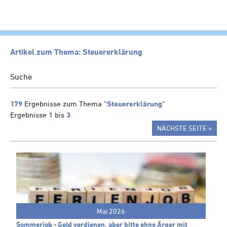
HOME
Artikel zum Thema: Steuererklärung
KANZLEI
Suche
LEISTUNGEN
SERVICE
179
Ergebnisse zum Thema
"Steuererklärung"
Ergebnisse
1
bis
3
NEWS
NÄCHSTE SEITE »
Klienten-Info
Management-Info
Ärzte-Info
Gastronomie-Info
Vermieter-Info
Mai 2026
Landwirte-Info
Sommerjob - Geld verdienen, aber bitte ohne Ärger mit