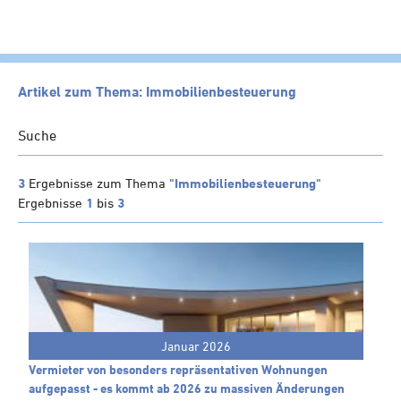
HOME
Artikel zum Thema: Immobilienbesteuerung
KANZLEI
Suche
LEISTUNGEN
SERVICE
3
Ergebnisse zum Thema
"Immobilienbesteuerung"
Ergebnisse
1
bis
3
NEWS
Klienten-Info
Management-Info
Ärzte-Info
Gastronomie-Info
Januar 2026
Vermieter-Info
Vermieter von besonders repräsentativen Wohnungen
Landwirte-Info
aufgepasst - es kommt ab 2026 zu massiven Änderungen