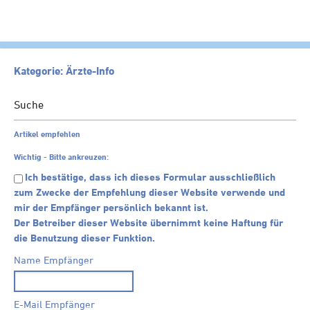
HOME
Kategorie: Ärzte-Info
KANZLEI
Suche
LEISTUNGEN
Artikel empfehlen
SERVICE
Wichtig - Bitte ankreuzen:
NEWS
Ich bestätige, dass ich dieses Formular ausschließlich
zum Zwecke der Empfehlung dieser Website verwende und
Klienten-Info
mir der Empfänger persönlich bekannt ist.
Management-Info
Der Betreiber dieser Website übernimmt keine Haftung für
Ärzte-Info
die Benutzung dieser Funktion.
Gastronomie-Info
Name Empfänger
Vermieter-Info
Landwirte-Info
E-Mail Empfänger