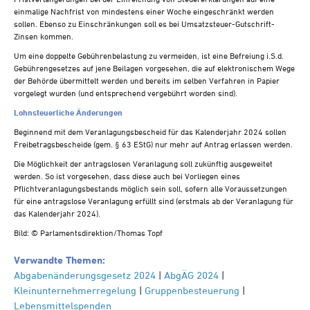
einmalige Nachfrist von mindestens einer Woche eingeschränkt werden
sollen. Ebenso zu Einschränkungen soll es bei Umsatzsteuer-Gutschrift-
Zinsen kommen.
Um eine doppelte Gebührenbelastung zu vermeiden, ist eine Befreiung i.S.d.
Gebührengesetzes auf jene Beilagen vorgesehen, die auf elektronischem Wege
der Behörde übermittelt werden und bereits im selben Verfahren in Papier
vorgelegt wurden (und entsprechend vergebührt worden sind).
Lohnsteuerliche Änderungen
Beginnend mit dem Veranlagungsbescheid für das Kalenderjahr 2024 sollen
Freibetragsbescheide (gem. § 63 EStG) nur mehr auf Antrag erlassen werden.
Die Möglichkeit der antragslosen Veranlagung soll zukünftig ausgeweitet
werden. So ist vorgesehen, dass diese auch bei Vorliegen eines
Pflichtveranlagungsbestands möglich sein soll, sofern alle Voraussetzungen
für eine antragslose Veranlagung erfüllt sind (erstmals ab der Veranlagung für
das Kalenderjahr 2024).
Bild: © Parlamentsdirektion/Thomas Topf
Verwandte Themen:
Abgabenänderungsgesetz 2024
|
AbgÄG 2024
|
Kleinunternehmerregelung
|
Gruppenbesteuerung
|
Lebensmittelspenden