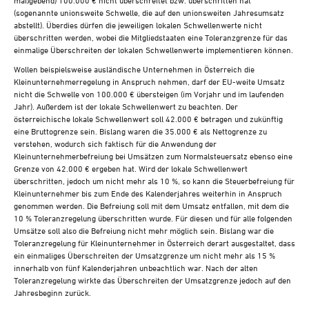
(sogenannte unionsweite Schwelle, die auf den unionsweiten Jahresumsatz
abstellt). Überdies dürfen die jeweiligen lokalen Schwellenwerte nicht
überschritten werden, wobei die Mitgliedstaaten eine Toleranzgrenze für das
einmalige Überschreiten der lokalen Schwellenwerte implementieren können.
Wollen beispielsweise ausländische Unternehmen in Österreich die
Kleinunternehmerregelung in Anspruch nehmen, darf der EU-weite Umsatz
nicht die Schwelle von 100.000 € übersteigen (im Vorjahr und im laufenden
Jahr). Außerdem ist der lokale Schwellenwert zu beachten. Der
österreichische lokale Schwellenwert soll 42.000 € betragen und zukünftig
eine Bruttogrenze sein. Bislang waren die 35.000 € als Nettogrenze zu
verstehen, wodurch sich faktisch für die Anwendung der
Kleinunternehmerbefreiung bei Umsätzen zum Normalsteuersatz ebenso eine
Grenze von 42.000 € ergeben hat. Wird der lokale Schwellenwert
überschritten, jedoch um nicht mehr als 10 %, so kann die Steuerbefreiung für
Kleinunternehmer bis zum Ende des Kalenderjahres weiterhin in Anspruch
genommen werden. Die Befreiung soll mit dem Umsatz entfallen, mit dem die
10 % Toleranzregelung überschritten wurde. Für diesen und für alle folgenden
Umsätze soll also die Befreiung nicht mehr möglich sein. Bislang war die
Toleranzregelung für Kleinunternehmer in Österreich derart ausgestaltet, dass
ein einmaliges Überschreiten der Umsatzgrenze um nicht mehr als 15 %
innerhalb von fünf Kalenderjahren unbeachtlich war. Nach der alten
Toleranzregelung wirkte das Überschreiten der Umsatzgrenze jedoch auf den
Jahresbeginn zurück.