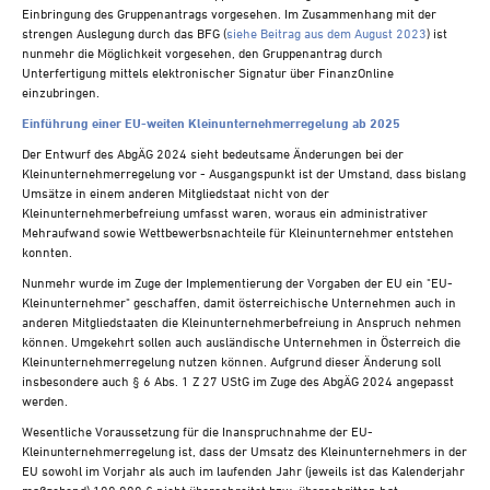
Einbringung des Gruppenantrags vorgesehen. Im Zusammenhang mit der
strengen Auslegung durch das BFG (
siehe Beitrag aus dem August 2023
) ist
nunmehr die Möglichkeit vorgesehen, den Gruppenantrag durch
Unterfertigung mittels elektronischer Signatur über FinanzOnline
einzubringen.
Einführung einer EU-weiten Kleinunternehmerregelung ab 2025
Der Entwurf des AbgÄG 2024 sieht bedeutsame Änderungen bei der
Kleinunternehmerregelung vor - Ausgangspunkt ist der Umstand, dass bislang
Umsätze in einem anderen Mitgliedstaat nicht von der
Kleinunternehmerbefreiung umfasst waren, woraus ein administrativer
Mehraufwand sowie Wettbewerbsnachteile für Kleinunternehmer entstehen
konnten.
Nunmehr wurde im Zuge der Implementierung der Vorgaben der EU ein "EU-
Kleinunternehmer" geschaffen, damit österreichische Unternehmen auch in
anderen Mitgliedstaaten die Kleinunternehmerbefreiung in Anspruch nehmen
können. Umgekehrt sollen auch ausländische Unternehmen in Österreich die
Kleinunternehmerregelung nutzen können. Aufgrund dieser Änderung soll
insbesondere auch § 6 Abs. 1 Z 27 UStG im Zuge des AbgÄG 2024 angepasst
werden.
Wesentliche Voraussetzung für die Inanspruchnahme der EU-
Kleinunternehmerregelung ist, dass der Umsatz des Kleinunternehmers in der
EU sowohl im Vorjahr als auch im laufenden Jahr (jeweils ist das Kalenderjahr
maßgebend) 100.000 € nicht überschreitet bzw. überschritten hat