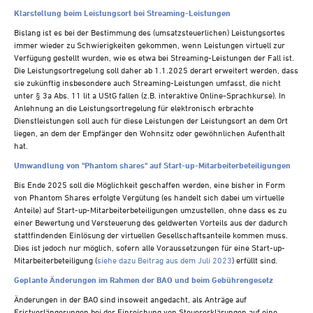
Klarstellung beim Leistungsort bei Streaming-Leistungen
Bislang ist es bei der Bestimmung des (umsatzsteuerlichen) Leistungsortes
immer wieder zu Schwierigkeiten gekommen, wenn Leistungen virtuell zur
Verfügung gestellt wurden, wie es etwa bei Streaming-Leistungen der Fall ist.
Die Leistungsortregelung soll daher ab 1.1.2025 derart erweitert werden, dass
sie zukünftig insbesondere auch Streaming-Leistungen umfasst, die nicht
unter § 3a Abs. 11 lit a UStG fallen (z.B. interaktive Online-Sprachkurse). In
Anlehnung an die Leistungsortregelung für elektronisch erbrachte
Dienstleistungen soll auch für diese Leistungen der Leistungsort an dem Ort
liegen, an dem der Empfänger den Wohnsitz oder gewöhnlichen Aufenthalt
hat.
Umwandlung von "Phantom shares" auf Start-up-Mitarbeiterbeteiligungen
Bis Ende 2025 soll die Möglichkeit geschaffen werden, eine bisher in Form
von Phantom Shares erfolgte Vergütung (es handelt sich dabei um virtuelle
Anteile) auf Start-up-Mitarbeiterbeteiligungen umzustellen, ohne dass es zu
einer Bewertung und Versteuerung des geldwerten Vorteils aus der dadurch
stattfindenden Einlösung der virtuellen Gesellschaftsanteile kommen muss.
Dies ist jedoch nur möglich, sofern alle Voraussetzungen für eine Start-up-
Mitarbeiterbeteiligung (
siehe dazu Beitrag aus dem Juli 2023
) erfüllt sind.
Geplante Änderungen im Rahmen der BAO und beim Gebührengesetz
Änderungen in der BAO sind insoweit angedacht, als Anträge auf
Fristverlängerungen bei der Einreichung von Steuererklärungen auf eine