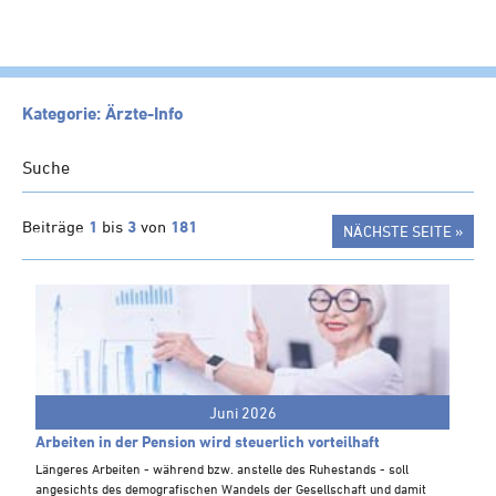
HOME
Kategorie: Ärzte-Info
KANZLEI
Suche
LEISTUNGEN
SERVICE
Beiträge
1
bis
3
von
181
NÄCHSTE SEITE »
NEWS
Klienten-Info
Management-Info
Ärzte-Info
Gastronomie-Info
Juni 2026
Vermieter-Info
Arbeiten in der Pension wird steuerlich vorteilhaft
Längeres Arbeiten - während bzw. anstelle des Ruhestands - soll
Landwirte-Info
angesichts des demografischen Wandels der Gesellschaft und damit